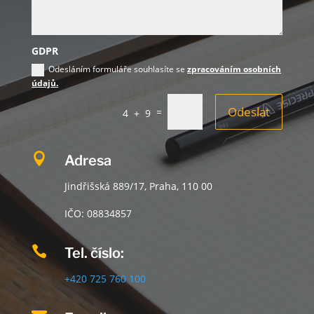
GDPR
Odesláním formuláře souhlasíte se
zpracováním osobních
údajů.
Odeslat
=
4 + 9

Adresa
Jindřišská 889/17, Praha, 110 00
IČO:
08834857

Tel. číslo:
+420 725 760 100